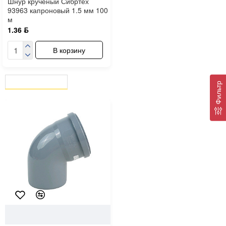
Шнур крученый Сибртех
93963 капроновый 1.5 мм 100
м
1.36 ƃ
В корзину
ВЫ СМОТРЕЛИ
СЕЙЧАС СМОТРЯТ
Фильтр
101796
Valfex