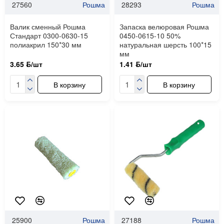
27560
Рошма
28293
Рошма
Валик сменный Рошма
Запаска велюровая Рошма
Стандарт 0300-0630-15
0450-0615-10 50%
полиакрил 150*30 мм
натуральная шерсть 100*15
мм
3.65 ƃ/шт
1.41 ƃ/шт
В корзину
В корзину
25900
Рошма
27188
Рошма