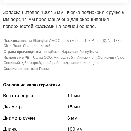
Запаска нитевая 100*15 мм Пчелка полиакрил к ручке 6
мм ворс 11 мм предназначена для окрашивания
поверхностей красками на водной основе.
Производитель:
Shanghai AMC Co.,Ltd (Fortune 108 Plaza (S), No.1839
Qixin Road, Shanghai, Китай
Страна производства:
Китайская Народная Республика
Импортер в РБ:
Рошма ООО, Минская обл.,Минский р-н,Сеницкий с/с,с/с
Сеницкий, д.64, корп.8, оф. 8,район жд.станция Колядичи
Сервисные центры:
Рошма
Основные характеристики
Высота ворса
11 мм
Диаметр
15 мм
Диаметр ручки
6 мм
Длина
100 мм