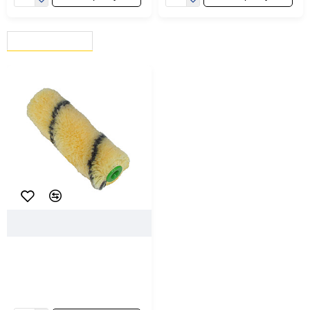
ВЫ СМОТРЕЛИ
СЕЙЧАС СМОТРЯТ
17539
Рошма
Валик сменный Рошма
Пчелка 0301-0615-10
полиакрил 100*15 мм
1.46 ƃ/шт