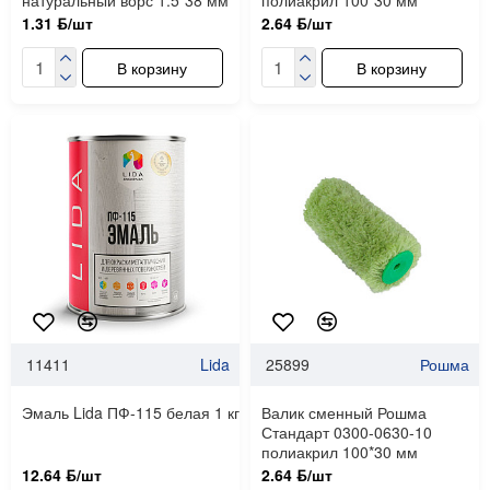
натуральный ворс 1.5*38 мм
полиакрил 100*30 мм
1.31 ƃ/шт
2.64 ƃ/шт
В корзину
В корзину
11411
Lida
25899
Рошма
Эмаль Lida ПФ-115 белая 1 кг
Валик сменный Рошма
Стандарт 0300-0630-10
полиакрил 100*30 мм
12.64 ƃ/шт
2.64 ƃ/шт