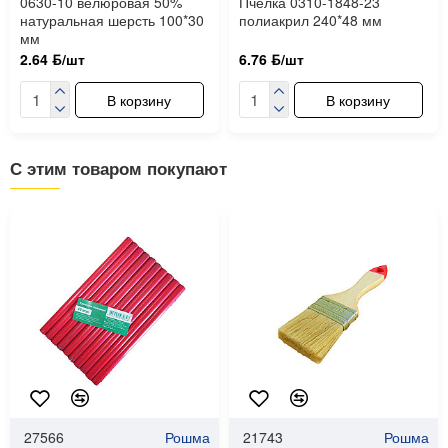
0630-10 велюровая 50%
Пчелка 0310-1848-23
натуральная шерсть 100*30
полиакрил 240*48 мм
мм
2.64 ƃ/шт
6.76 ƃ/шт
В корзину
В корзину
С этим товаром покупают
27566
Рошма
21743
Рошма