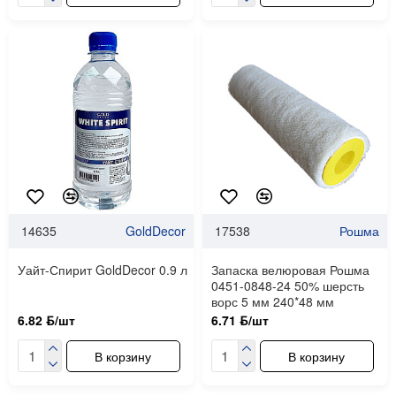
14635
GoldDecor
17538
Рошма
Уайт-Спирит GoldDecor 0.9 л
Запаска велюровая Рошма
0451-0848-24 50% шерсть
ворс 5 мм 240*48 мм
6.82 ƃ/шт
6.71 ƃ/шт
В корзину
В корзину