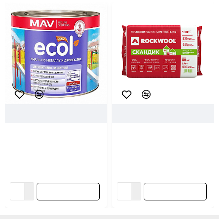
43252
MAV
26451
Rockwool
Эмаль MAV Ecol ПФ-115 по
Плита теплоизоляционная
металлу и древесине
Rockwool Лайт Баттс Скандик
коричневая глянцевая 2.4 л
50*600*800 мм 5.76 м.кв
24.64 ƃ/шт
41.41 ƃ/упак
В корзину
В корзину