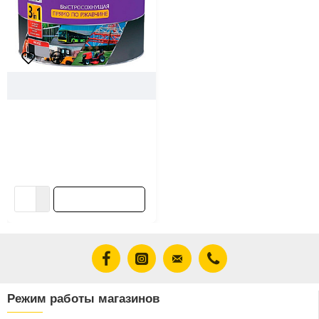
29799
MAV
Грунт-эмаль MAV Belakor 15
прямо по ржавчине 3 в 1
быстросохнущая белая
матовая 2.4 л
50.00 ƃ/шт
В корзину
Режим работы магазинов