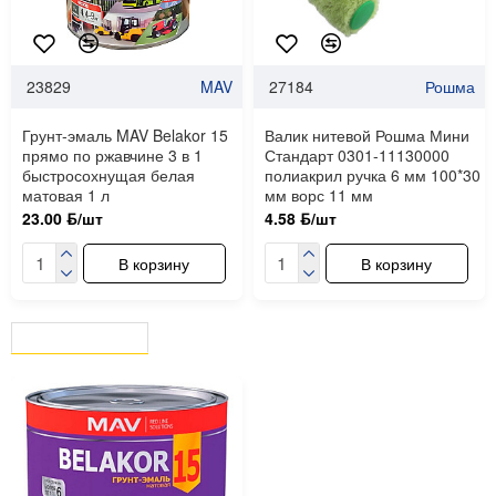
23829
MAV
27184
Рошма
Грунт-эмаль MAV Belakor 15
Валик нитевой Рошма Мини
прямо по ржавчине 3 в 1
Стандарт 0301-11130000
быстросохнущая белая
полиакрил ручка 6 мм 100*30
матовая 1 л
мм ворс 11 мм
23.00 ƃ/шт
4.58 ƃ/шт
В корзину
В корзину
ВЫ СМОТРЕЛИ
СЕЙЧАС СМОТРЯТ