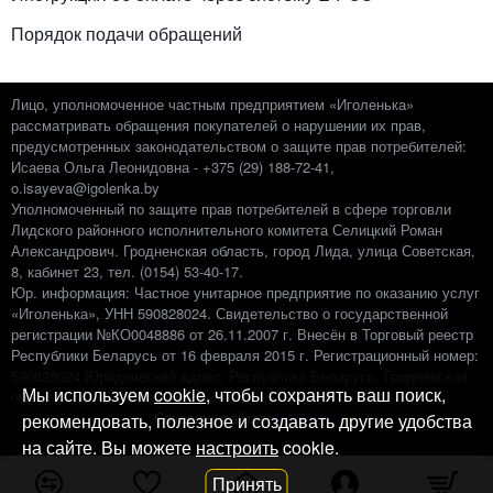
Порядок подачи обращений
Лицо, уполномоченное частным предприятием «Иголенька»
рассматривать обращения покупателей о нарушении их прав,
предусмотренных законодательством о защите прав потребителей:
Исаева Ольга Леонидовна - +375 (29) 188-72-41,
o.isayeva@igolenka.by
Уполномоченный по защите прав потребителей в сфере торговли
Лидского районного исполнительного комитета Селицкий Роман
Александрович. Гродненская область, город Лида, улица Советская,
8, кабинет 23, тел. (0154) 53-40-17.
Юр. информация: Частное унитарное предприятие по оказанию услуг
«Иголенька», УНН 590828024. Свидетельство о государственной
регистрации №КО0048886 от 26.11.2007 г. Внесён в Торговый реестр
Республики Беларусь от 16 февраля 2015 г. Регистрационный номер:
‎590828024 Юридический адрес: Республика Беларусь, Гродненская
Мы используем
cookie
, чтобы сохранять ваш поиск,
обл., г. Лида, 1-ый пер. Невского, 2
Создание сайтов:
it-team.by
рекомендовать, полезное и создавать другие удобства
на сайте. Вы можете
настроить
cookie.
Принять