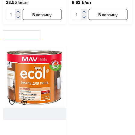
28.55 ƃ/шт
9.63 ƃ/шт
В корзину
В корзину
ВЫ СМОТРЕЛИ
СЕЙЧАС СМОТРЯТ
11519
MAV
Эмаль для пола MAV Ecol
ПФ-266 светло-коричневая