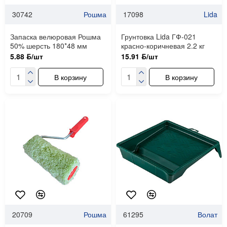
30742
Рошма
17098
Lida
Запаска велюровая Рошма
Грунтовка Lida ГФ-021
50% шерсть 180*48 мм
красно-коричневая 2.2 кг
5.88 ƃ/шт
15.91 ƃ/шт
В корзину
В корзину
20709
Рошма
61295
Волат