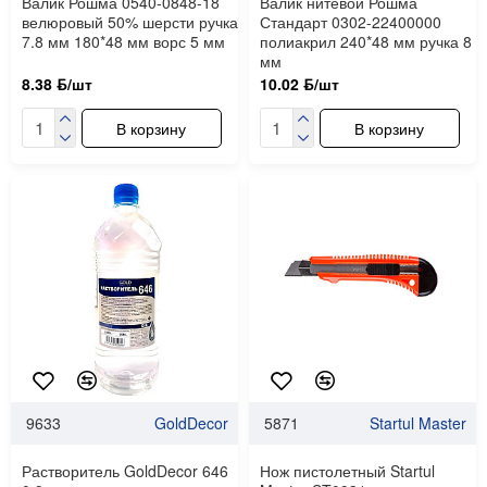
Валик Рошма 0540-0848-18
Валик нитевой Рошма
велюровый 50% шерсти ручка
Стандарт 0302-22400000
7.8 мм 180*48 мм ворс 5 мм
полиакрил 240*48 мм ручка 8
мм
8.38 ƃ/шт
10.02 ƃ/шт
В корзину
В корзину
9633
GoldDecor
5871
Startul Master
Растворитель GoldDecor 646
Нож пистолетный Startul